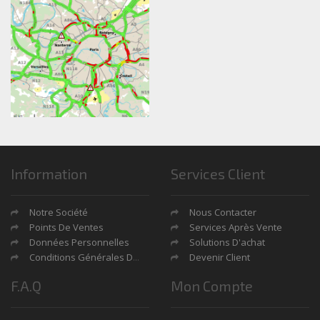
Information
Services Client
Notre Société
Nous Contacter
Points De Ventes
Services Après Vente
Données Personnelles
Solutions D'achat
Conditions Générales De Ventes
Devenir Client
F.A.Q
Mon Compte