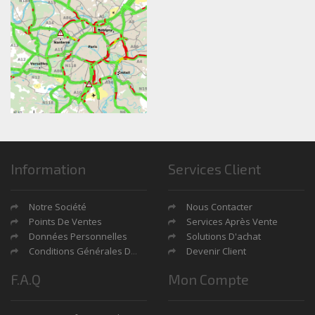
Information
Services Client
Notre Société
Nous Contacter
Points De Ventes
Services Après Vente
Données Personnelles
Solutions D'achat
Conditions Générales De Ventes
Devenir Client
F.A.Q
Mon Compte