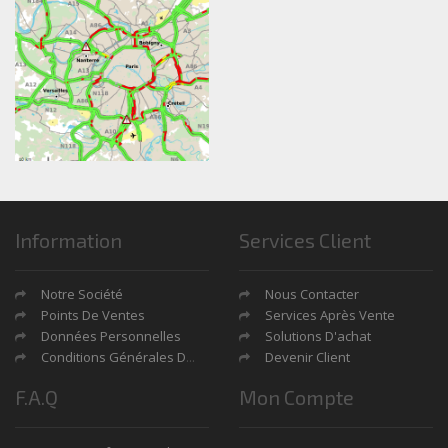
Information
Services Client
Notre Société
Nous Contacter
Points De Ventes
Services Après Vente
Données Personnelles
Solutions D'achat
Conditions Générales De Ventes
Devenir Client
F.A.Q
Mon Compte