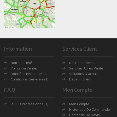
Information
Services Client
Notre Société
Nous Contacter
Points De Ventes
Services Après Vente
Données Personnelles
Solutions D'achat
Conditions Générales De Ventes
Devenir Client
F.A.Q
Mon Compte
Je Suis Professionnel, Quels Sont Mes Avantages?
Mon Compte
Historique De Commande
Demande De Devis