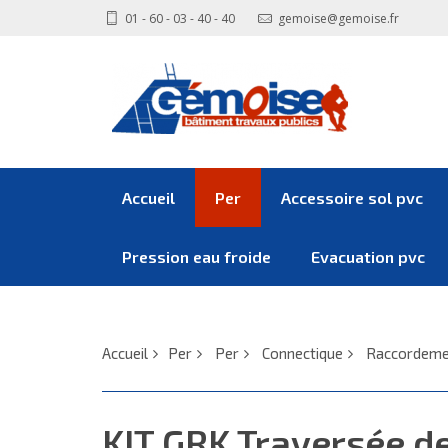
01 - 60 - 03 - 40 - 40
gemoise@gemoise.fr
Accueil
Per
Accessoire sol pvc
Pression eau froide
Evacuation pvc
Accueil
Per
Per
Connectique
Raccordemen
KIT GRK Traversée de cloison PER