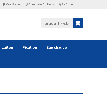
Mon Panier
Demande De Devis
Se Connecter
produit - €0
Laiton
Fixation
Eau chaude