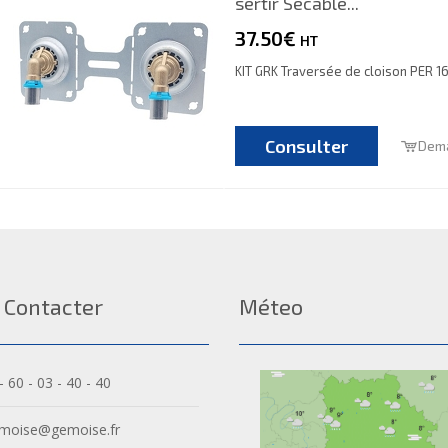
sertir Sécable...
37.50€
HT
KIT GRK Traversée de cloison PER 16 
Consulter
Dema
 Contacter
Méteo
- 60 - 03 - 40 - 40
moise@gemoise.fr