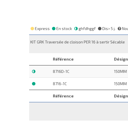
Express
En stock
ghfdhggf
Dis> 5 j.
Nou
KIT GRK Traversée de cloison PER 16 à sertir Sécable
Référence
Désign
8716D-1C
150MM 
8716-1C
150MM 
Référence
Désign