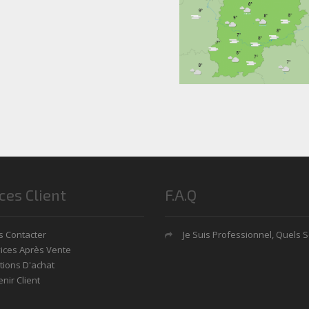
ces Client
F.A.Q
 Contacter
Je Suis Professionnel, Quels Sont Mes Avan
ices Après Vente
tions D'achat
nir Client