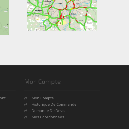
Mon Compte
tages?
Mon Compte
Historique De Commande
Demande De Devis
Mes Coordonnées