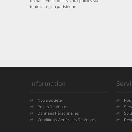
du bâtiment et des travaux publics sur
toute la région parisienne
Information
Servi
Notre Société
Nous
Points De Ventes
Serv
Données Personnelles
Solu
Conditions Générales De Ventes
Deve