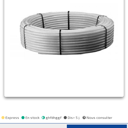
Express
En stock
ghfdhggf
Dis> 5 j.
Nous consulter