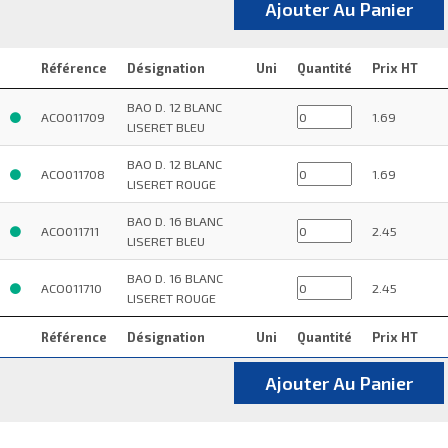
Ajouter Au Panier
Référence
Désignation
Uni
Quantité
Prix HT
BAO D. 12 BLANC
ACO011709
1.69
LISERET BLEU
BAO D. 12 BLANC
ACO011708
1.69
LISERET ROUGE
BAO D. 16 BLANC
ACO011711
2.45
LISERET BLEU
BAO D. 16 BLANC
ACO011710
2.45
LISERET ROUGE
Référence
Désignation
Uni
Quantité
Prix HT
Ajouter Au Panier