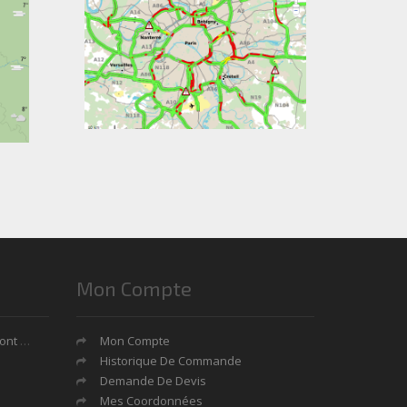
Mon Compte
tages?
Mon Compte
Historique De Commande
Demande De Devis
Mes Coordonnées