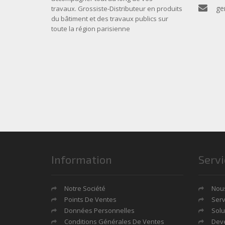
ge
travaux. Grossiste-Distributeur en produits
du bâtiment et des travaux publics sur
toute la région parisienne
Information
Servi
Notre Société
Nous
Points De Ventes
Serv
Données Personnelles
Solu
Conditions Générales De Ventes
Deve