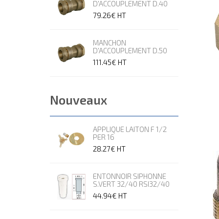
D'ACCOUPLEMENT D.40
79.26€
HT
MANCHON
D'ACCOUPLEMENT D.50
111.45€
HT
Nouveaux
APPLIQUE LAITON F 1/2
PER 16
28.27€
HT
ENTONNOIR SIPHONNE
S.VERT 32/40 RSI32/40
44.94€
HT