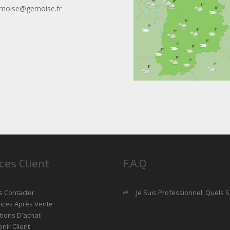
moise@gemoise.fr
ces Client
F.A.Q
 Contacter
Je Suis Professionnel, Quels Sont Mes Avan
ices Après Vente
tions D'achat
nir Client