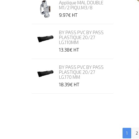
Applique MAL DOUBLE
M1/2 PIQU.M3/8
9.97€
HT
BY PASS PVC BY PASS
PLASTIQUE 20/27
LG.110MM
13.38€
HT
BY PASS PVC BY PASS
PLASTIQUE 20/27
LG.170 MM
18.39€
HT
1
2