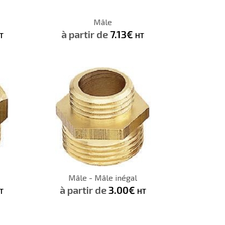
CONSULTER
Mâle
Demande de devis
à partir de
7.13€
T
HT
2.57€
HT
H
CONSULTER
Mâle - Mâle inégal
Demande de devis
à partir de
3.00€
T
HT