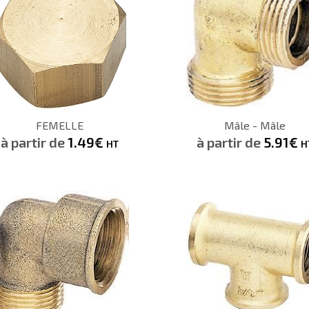
1.49€
HT
CONSULTER
CONSULTER
FEMELLE
Mâle - Mâle
Demande de devis
Demande de devis
à partir de
1.49€
à partir de
5.91€
HT
H
7.31€
HT