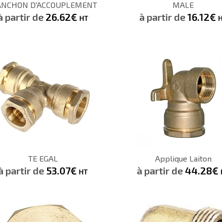
NCHON D'ACCOUPLEMENT
MALE
Demande de devis
Demande de devis
à partir de
26.62€
à partir de
16.12€
HT
53.07€
HT
CONSULTER
CONSULTER
TE EGAL
Applique Laiton
Demande de devis
Demande de devis
à partir de
53.07€
à partir de
44.28€
HT