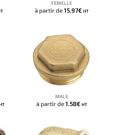
FEMELLE
Demande de devis
à partir de
15.97€
HT
HT
44.28€
H
HT
CONSULTER
MALE
Demande de devis
à partir de
1.58€
HT
HT