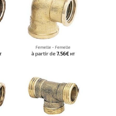
5.91€
HT
H
CONSULTER
Femelle - Femelle
Demande de devis
à partir de
7.56€
T
HT
8.79€
HT
H