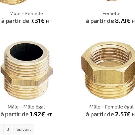
CONSULTER
CONSULTER
Mâle - Femelle
Femelle
Demande de devis
Demande de devis
à partir de
7.31€
à partir de
8.79€
HT
H
1.92€
HT
CONSULTER
CONSULTER
Mâle - Mâle égal
Mâle - Femelle égal
Demande de devis
Demande de devis
à partir de
1.92€
à partir de
2.57€
HT
H
3
Suivant