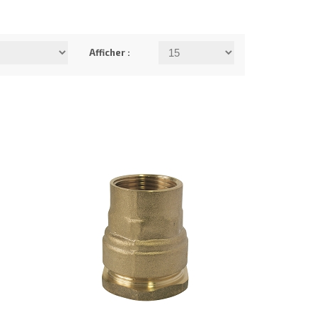
Afficher :
16.12€
HT
H
CONSULTER