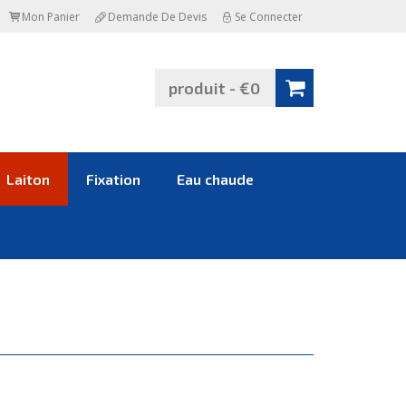
Mon Panier
Demande De Devis
Se Connecter
produit - €0
Laiton
Fixation
Eau chaude