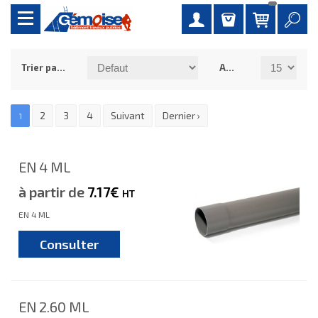
Trier par :
Afficher :
2
3
4
Suivant
Dernier ›
1
EN 4 ML
à partir de
7.17€
HT
EN 4 ML
Consulter
EN 2.60 ML