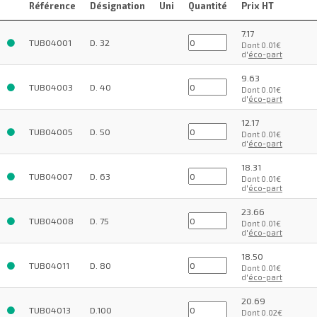
Référence
Désignation
Uni
Quantité
Prix HT
7.17
TUB04001
D. 32
Dont 0.01€
d'
éco-part
9.63
TUB04003
D. 40
Dont 0.01€
d'
éco-part
12.17
TUB04005
D. 50
Dont 0.01€
d'
éco-part
18.31
TUB04007
D. 63
Dont 0.01€
d'
éco-part
23.66
TUB04008
D. 75
Dont 0.01€
d'
éco-part
18.50
TUB04011
D. 80
Dont 0.01€
d'
éco-part
20.69
TUB04013
D.100
Dont 0.02€