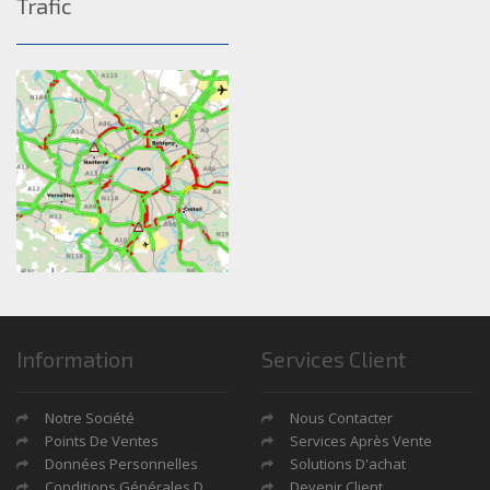
Trafic
Information
Services Client
Notre Société
Nous Contacter
Points De Ventes
Services Après Vente
Données Personnelles
Solutions D'achat
Conditions Générales De Ventes
Devenir Client