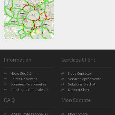
Information
Services Client
Notre Société
Nous Contacter
Points De Ventes
Services Après Vente
Données Personnelles
Solutions D'achat
Conditions Générales De Ventes
Devenir Client
F.A.Q
Mon Compte
Je Suis Professionnel, Quels Sont Mes Avantages?
Mon Compte