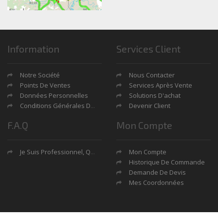
Information
Services Client
Notre Société
Nous Contacter
Points De Ventes
Services Après Vente
Données Personnelles
Solutions D'achat
Conditions Générales De Ventes
Devenir Client
F.A.Q
Mon Compte
Je Suis Professionnel, Quels Sont Mes Avantages?
Mon Compte
Historique De Commande
Demande De Devis
Mes Coordonnées