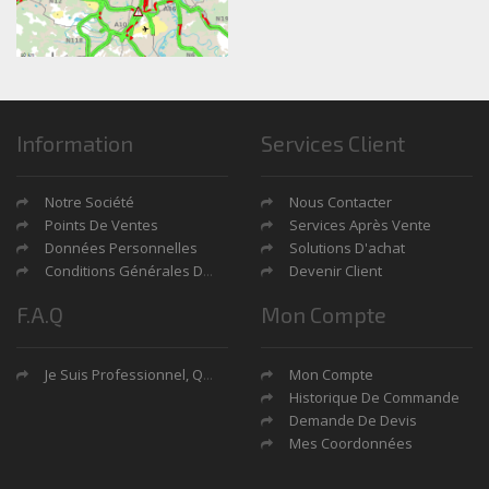
Information
Services Client
Notre Société
Nous Contacter
Points De Ventes
Services Après Vente
Données Personnelles
Solutions D'achat
Conditions Générales De Ventes
Devenir Client
F.A.Q
Mon Compte
Je Suis Professionnel, Quels Sont Mes Avantages?
Mon Compte
Historique De Commande
Demande De Devis
Mes Coordonnées