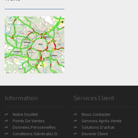
Information
Services Client
Notre Société
Nous Contacter
Points De Ventes
Services Après Vente
Données Personnelles
Solutions D'achat
Conditions Générales De Ventes
Devenir Client