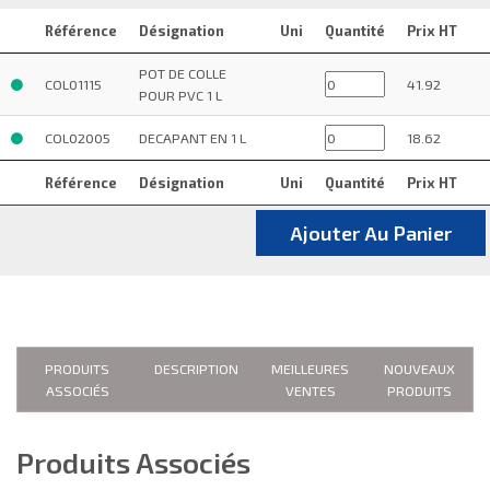
Référence
Désignation
Uni
Quantité
Prix HT
POT DE COLLE
COL01115
41.92
POUR PVC 1 L
COL02005
DECAPANT EN 1 L
18.62
Référence
Désignation
Uni
Quantité
Prix HT
Ajouter Au Panier
PRODUITS
DESCRIPTION
MEILLEURES
NOUVEAUX
ASSOCIÉS
VENTES
PRODUITS
Produits Associés