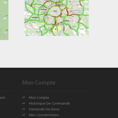
Mon Compte
tages?
Mon Compte
Historique De Commande
Demande De Devis
Mes Coordonnées