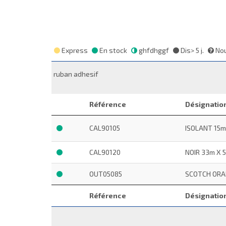
Express
En stock
ghfdhggf
Dis> 5 j.
Nou
ruban adhesif
Référence
Désignatio
CAL90105
ISOLANT 1
CAL90120
NOIR 33m X
OUT05085
SCOTCH OR
Référence
Désignatio