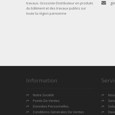
ge
travaux. Grossiste-Distributeur en produits
du bâtiment et des travaux publics sur
toute la région parisienne
Information
Servi
Notre Société
Nous
Points De Ventes
Serv
Données Personnelles
Solu
Conditions Générales De Ventes
Deve