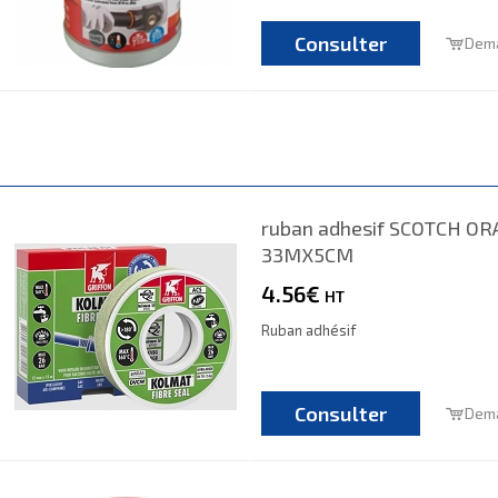
Consulter
Dema
ruban adhesif SCOTCH O
33MX5CM
4.56€
HT
Ruban adhésif
Consulter
Dema