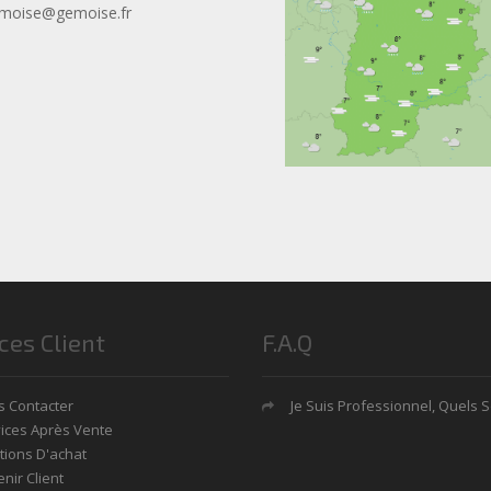
moise@gemoise.fr
ces Client
F.A.Q
 Contacter
Je Suis Professionnel, Quels Sont Mes Avan
ices Après Vente
tions D'achat
nir Client