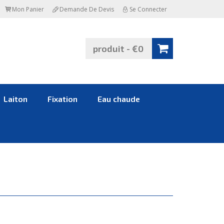
Mon Panier
Demande De Devis
Se Connecter
produit - €0
Laiton
Fixation
Eau chaude