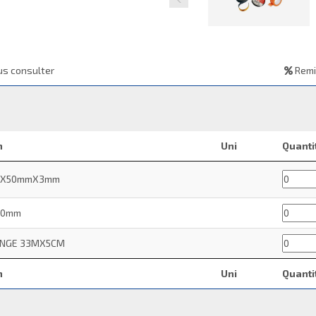
s consulter
Remi
n
Uni
Quanti
5mX50mmX3mm
 50mm
ANGE 33MX5CM
n
Uni
Quanti