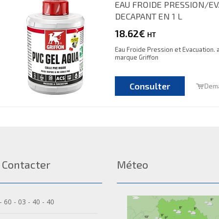
EAU FROIDE PRESSION/E
DECAPANT EN 1 L
18.62€
HT
Eau Froide Pression et Evacuation. 
marque Griffon
Consulter
Dema
 Contacter
Méteo
- 60 - 03 - 40 - 40