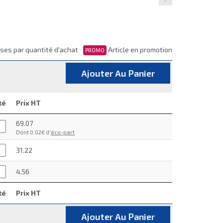
ses par quantité d'achat
Article en promotion
PROMO
Ajouter Au Panier
té
Prix HT
69.07
Dont 0.02€ d'
éco-part
31.22
4.56
té
Prix HT
Ajouter Au Panier