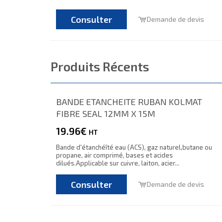
Consulter
Demande de devis
Produits Récents
BANDE ETANCHEITE RUBAN KOLMAT
FIBRE SEAL 12MM X 15M
19.96€
HT
Bande d'étanchéîté eau (ACS), gaz naturel,butane ou
propane, air comprimé, bases et acides
dilués.Applicable sur cuivre, laiton, acier...
Consulter
Demande de devis