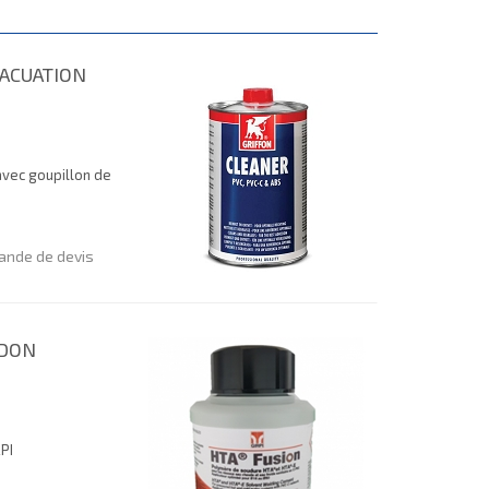
VACUATION
avec goupillon de
nde de devis
IDON
PI