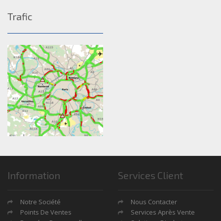
Trafic
Information
Services Client
Notre Société
Nous Contacter
Points De Ventes
Services Après Vente