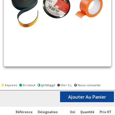
Express
En stock
ghfdhggf
Dis> 5 j.
Nous consulter
Ajouter Au Panier
Référence
Désignation
Uni
Quantité
Prix HT