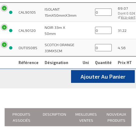
69.07
ISOLANT
CAL90105
Dont 0.02€
15mX50mmX3mm
d'
éco-part
NOIR 33m X
CAL90120
31.22
50mm
SCOTCH ORANGE
OUT05085
4.56
33MX5CM
Référence
Désignation
Uni
Quantité
Prix HT
Ajouter Au Panier
PRODUITS
DESCRIPTION
MEILLEURES
NOUVEAUX
ASSOCIÉS
VENTES
PRODUITS