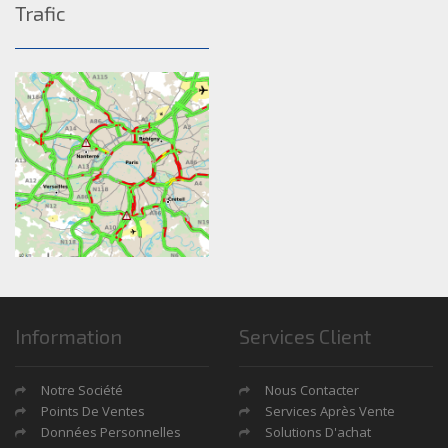
Trafic
Information
Services Client
Notre Société
Nous Contacter
Points De Ventes
Services Après Vente
Données Personnelles
Solutions D'achat