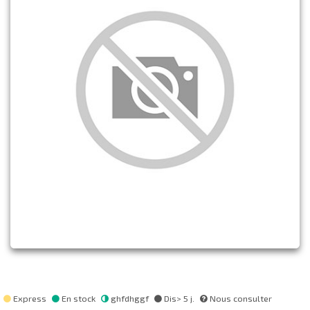
Express
En stock
ghfdhggf
Dis> 5 j.
Nous consulter