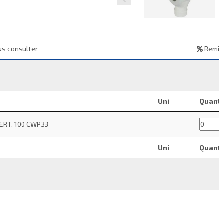
s consulter
Remi
Uni
Quant
VERT. 100 CWP33
Uni
Quant