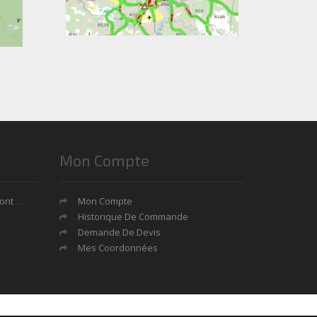
Mon Compte
tages?
Mon Compte
Historique De Commande
Demande De Devis
Mes Coordonnées