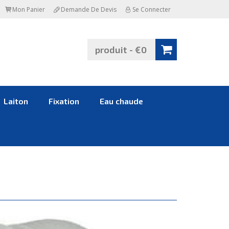
Mon Panier
Demande De Devis
Se Connecter
produit - €0
Laiton
Fixation
Eau chaude