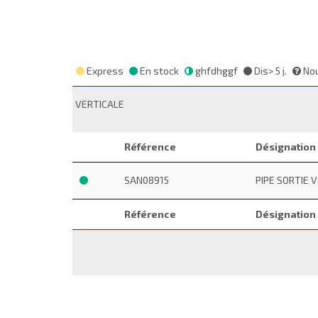
Express
En stock
ghfdhggf
Dis> 5 j.
Nou
VERTICALE
Référence
Désignation
SAN08915
PIPE SORTIE 
Référence
Désignation