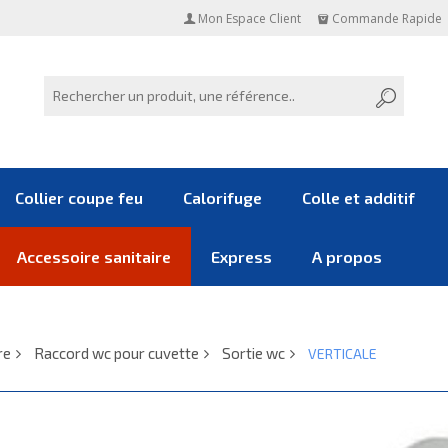
Mon Espace Client
Commande Rapide
Collier coupe feu
Calorifuge
Colle et additif
Accessoire sanitaire
Express
A propos
re
Raccord wc pour cuvette
Sortie wc
VERTICALE