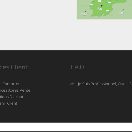
ces Client
F.A.Q
 Contacter
Je Suis Professionnel, Quels Sont Mes Avan
ices Après Vente
tions D'achat
nir Client