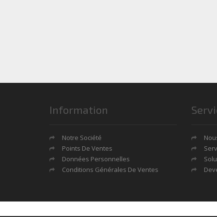
Information
Servi
Notre Société
Nous
Points De Ventes
Serv
Données Personnelles
Solu
Conditions Générales De Ventes
Deve