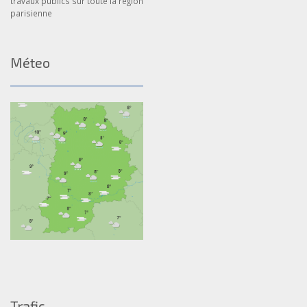
travaux publics sur toute la région
parisienne
Méteo
Trafic