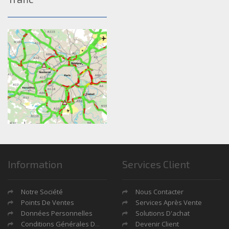
Information
Services Client
Notre Société
Nous Contacter
Points De Ventes
Services Après Vente
Données Personnelles
Solutions D'achat
Conditions Générales De Ventes
Devenir Client