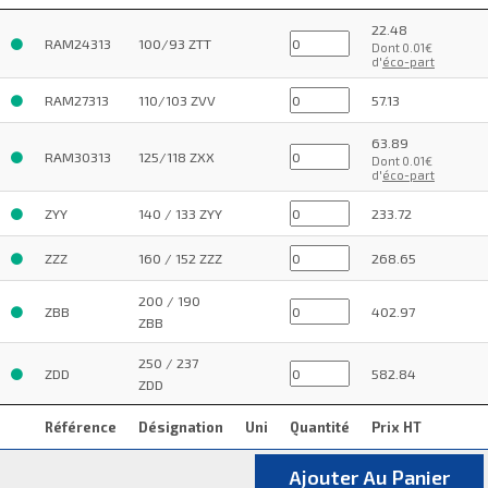
22.48
RAM24313
100/93 ZTT
Dont 0.01€
d'
éco-part
RAM27313
110/103 ZVV
57.13
63.89
RAM30313
125/118 ZXX
Dont 0.01€
d'
éco-part
ZYY
140 / 133 ZYY
233.72
ZZZ
160 / 152 ZZZ
268.65
200 / 190
ZBB
402.97
ZBB
250 / 237
ZDD
582.84
ZDD
Référence
Désignation
Uni
Quantité
Prix HT
Ajouter Au Panier