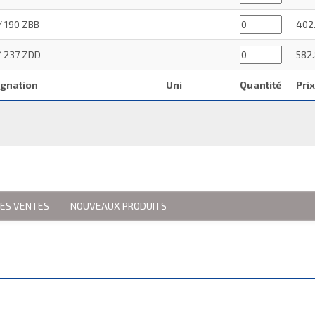
/ 190 ZBB
402
/ 237 ZDD
582
gnation
Uni
Quantité
Pri
RES VENTES
NOUVEAUX PRODUITS