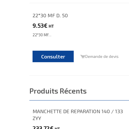
22°30 MF D. 50
9.53€
HT
22°30 MF. .
Consulter
Demande de devis
Produits Récents
MANCHETTE DE REPARATION 140 / 133
ZYY
233.72€
HT