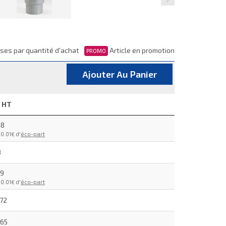
ses par quantité d'achat
Article en promotion
PROMO
Ajouter Au Panier
x HT
48
0.01€ d'
éco-part
3
89
0.01€ d'
éco-part
.72
.65