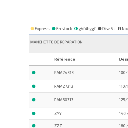
Express
En stock
ghfdhggf
Dis> 5 j.
Nou
MANCHETTE DE REPARATION
Référence
Dési
RAM24313
100/
RAM27313
110/
RAM30313
125/
ZYY
140 
ZZZ
160 