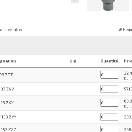
s consulter
Remi
gnation
Uni
Quantité
Pri
22.
93 ZTT
Dont 
103 ZVV
57.1
63.
118 ZXX
Dont 
/ 133 ZYY
233
/ 152 ZZZ
268