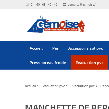
01 - 60 - 03 - 40 - 40
gemoise@gemoise.fr
Accueil
Per
Accessoire sol pvc
Pression eau froide
Evacuation pvc
Accueil
Evacuation pvc
Evacuation pvc
Racco
MANCHETTE DE RE