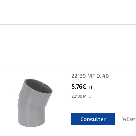
22°30 MF D. 40
5.76€
HT
22°30 MF. .
Consulter
Dema