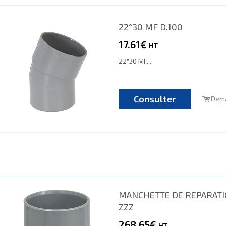
22°30 MF D.100
17.61€
HT
22°30 MF. .
Consulter
Dema
MANCHETTE DE REPARATIO
ZZZ
268.65€
HT