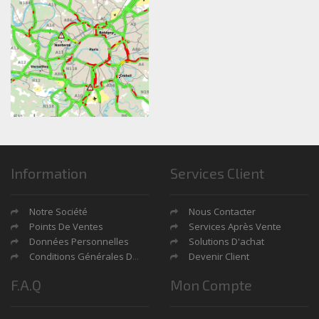
Information
Services Client
Notre Société
Nous Contacter
Points De Ventes
Services Après Vente
Données Personnelles
Solutions D'achat
Conditions Générales De Ventes
Devenir Client
F.A.Q
Mon Compte