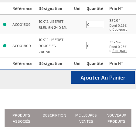
Référence
Désignation
Uni
Quantité
Prix HT
357.94
10X12 LISERET
ACO01509
Dont 0.23€
BLEU EN 240 ML
d'
éco-part
10X12 LISERET
357.94
ACO01609
ROUGE EN
Dont 0.23€
d'
éco-part
240ML
Référence
Désignation
Uni
Quantité
Prix HT
Ajouter Au Panier
PRODUITS
DESCRIPTION
MEILLEURES
NOUVEAUX
ASSOCIÉS
VENTES
PRODUITS