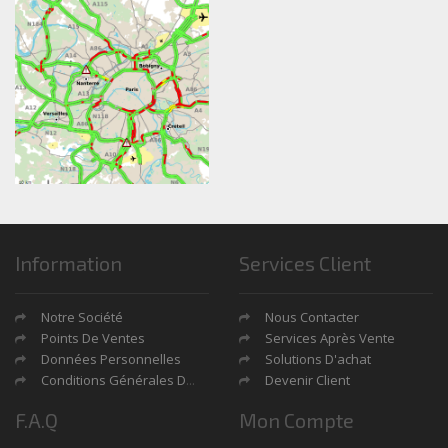
Information
Services Client
Notre Société
Nous Contacter
Points De Ventes
Services Après Vente
Données Personnelles
Solutions D'achat
Conditions Générales De Ventes
Devenir Client
F.A.Q
Mon Compte