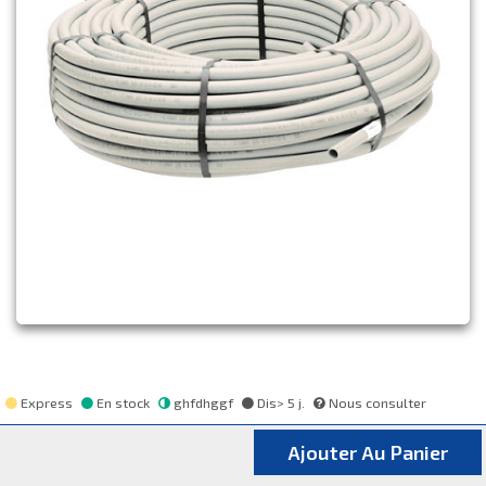
Express
En stock
ghfdhggf
Dis> 5 j.
Nous consulter
Ajouter Au Panier