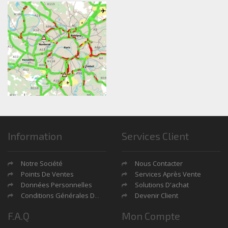
Information
Services Client
Notre Société
Nous Contacter
Points De Ventes
Services Après Vente
Données Personnelles
Solutions D'achat
Conditions Générales De Ventes
Devenir Client
F.A.Q
Mon Compte