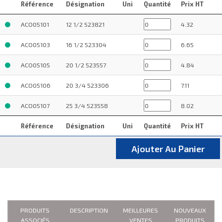
Référence
Désignation
Uni
Quantité
Prix HT
ACO05101
12 1/2 523821
4.32
ACO05103
16 1/2 523304
6.65
ACO05105
20 1/2 523557
4.84
ACO05106
20 3/4 523306
7.11
ACO05107
25 3/4 523558
8.02
Référence
Désignation
Uni
Quantité
Prix HT
Ajouter Au Panier
PRODUITS
DESCRIPTION
MEILLEURES
NOUVEAUX
ASSOCIÉS
VENTES
PRODUITS