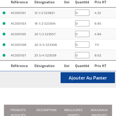
Référence
Désignation
Uni
Quantité
Prix HT
ACO05101
12 1/2 523821
4.32
ACO05103
16 1/2 523304
6.65
ACO05105
20 1/2 523557
4.84
ACO05106
20 3/4 523306
7.11
ACO05107
25 3/4 523558
8.02
Référence
Désignation
Uni
Quantité
Prix HT
Ajouter Au Panier
PRODUITS
DESCRIPTION
MEILLEURES
NOUVEAUX
ASSOCIÉS
VENTES
PRODUITS