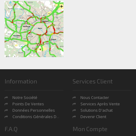
Information
Services Client
Notre Société
Nous Contacter
Points De Ventes
Services Après Vente
Données Personnelles
Solutions D'achat
Conditions Générales De Ventes
Devenir Client
F.A.Q
Mon Compte