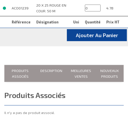
20 X 25 ROUGE EN
ACO01239
4.78
COUR. 50 M
Référence
Désignation
Uni
Quantité
Prix HT
Ajouter Au Panier
PRODUITS
DESCRIPTION
MEILLEURES
NOUVEAUX
ASSOCIÉS
VENTES
PRODUITS
Produits Associés
Il n'y a pas de produit associé.