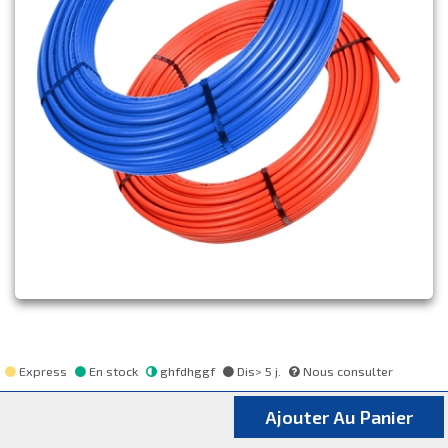
Express
En stock
ghfdhggf
Dis> 5 j.
Nous consulter
Ajouter Au Panier