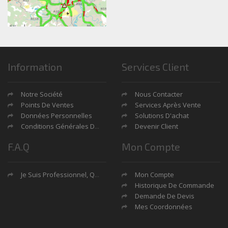
Information
Services Client
Notre Société
Nous Contacter
Points De Ventes
Services Après Vente
Données Personnelles
Solutions D'achat
Conditions Générales De Ventes
Devenir Client
F.A.Q
Mon Compte
Je Suis Professionnel, Quels Sont Mes Avantages?
Mon Compte
Historique De Commande
Demande De Devis
Mes Coordonnées