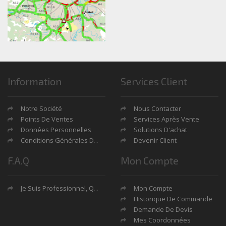
Information
Services Client
Notre Société
Nous Contacter
Points De Ventes
Services Après Vente
Données Personnelles
Solutions D'achat
Conditions Générales De Ventes
Devenir Client
F.A.Q
Mon Compte
Je Suis Professionnel, Quels Sont Mes Avantages?
Mon Compte
Historique De Commande
Demande De Devis
Mes Coordonnées