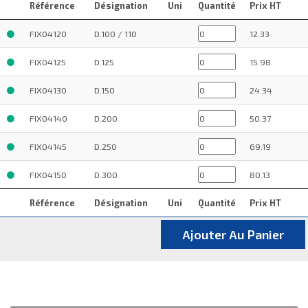
Référence
Désignation
Uni
Quantité
Prix HT
FIX04120
D.100 / 110
12.33
FIX04125
D.125
15.98
FIX04130
D.150
24.34
FIX04140
D.200
50.37
FIX04145
D.250
69.19
FIX04150
D.300
80.13
Référence
Désignation
Uni
Quantité
Prix HT
Ajouter Au Panier