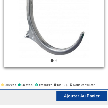
Express
En stock
ghfdhggf
Dis> 5 j.
Nous consulter
Ajouter Au Panier