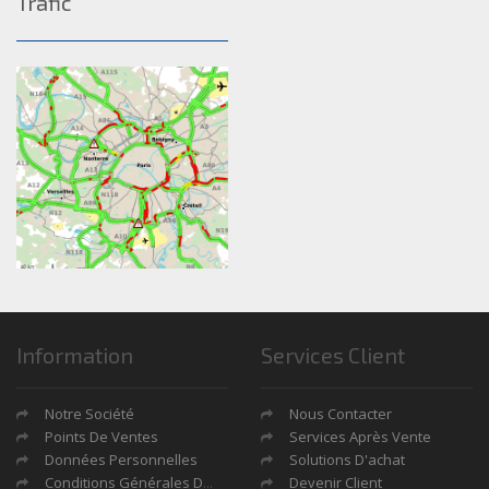
Trafic
Information
Services Client
Notre Société
Nous Contacter
Points De Ventes
Services Après Vente
Données Personnelles
Solutions D'achat
Conditions Générales De Ventes
Devenir Client