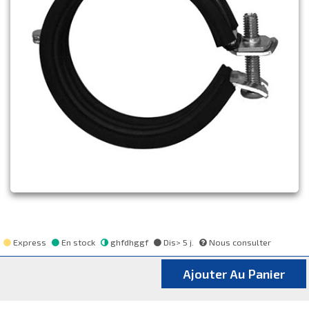
Express
En stock
ghfdhggf
Dis> 5 j.
Nous consulter
Ajouter Au Panier