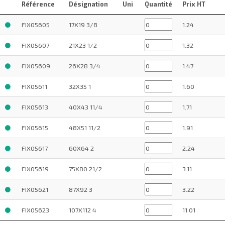
Référence
Désignation
Uni
Quantité
Prix HT
FIX05605
17X19 3/8
1.24
FIX05607
21X23 1/2
1.32
FIX05609
26X28 3/4
1.47
FIX05611
32X35 1
1.60
FIX05613
40X43 11/4
1.71
FIX05615
48X51 11/2
1.91
FIX05617
60X64 2
2.24
FIX05619
75X80 21/2
3.11
FIX05621
87X92 3
3.22
FIX05623
107X112 4
11.01