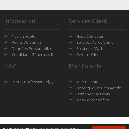
Information
Services Client
Notre Société
Nous Contacter
Points De Ventes
Services Après Vente
Données Personnelles
Solutions D'achat
Conditions Générales De Ventes
Devenir Client
F.A.Q
Mon Compte
Je Suis Professionnel, Quels Sont Mes Avantages?
Mon Compte
Historique De Commande
Demande De Devis
Mes Coordonnées
Copyright © 2026 by
Soft13
.
En poursuivant votre navigation sur ce site, vous acceptez