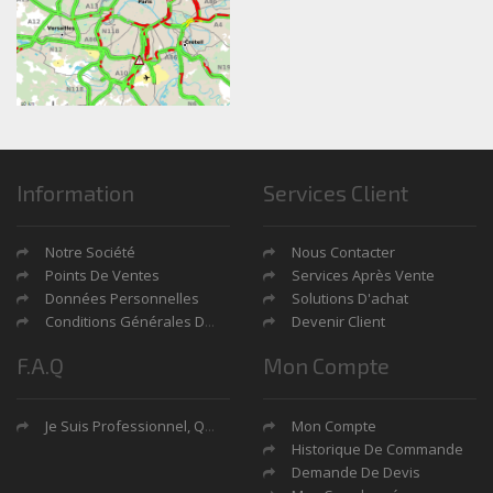
Information
Services Client
Notre Société
Nous Contacter
Points De Ventes
Services Après Vente
Données Personnelles
Solutions D'achat
Conditions Générales De Ventes
Devenir Client
F.A.Q
Mon Compte
Je Suis Professionnel, Quels Sont Mes Avantages?
Mon Compte
Historique De Commande
Demande De Devis