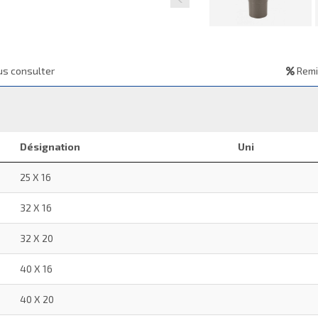
s consulter
Remi
Désignation
Uni
25 X 16
32 X 16
32 X 20
40 X 16
40 X 20