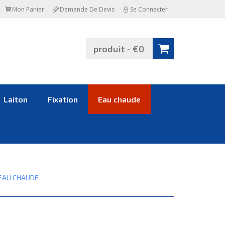
Mon Panier
Demande De Devis
Se Connecter
produit - €0
Laiton
Fixation
Eau chaude
EAU CHAUDE