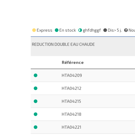
Express
En stock
ghfdhggf
Dis> 5 j.
Nou
REDUCTION DOUBLE EAU CHAUDE
Référence
HTA04209
HTA04212
HTA04215
HTA04218
HTA04221