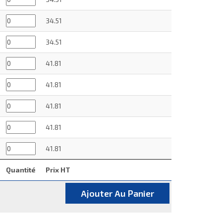
34.51
34.51
41.81
41.81
41.81
41.81
41.81
Quantité
Prix HT
Ajouter Au Panier