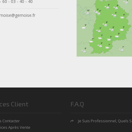
- 60 - 03 - 40 - 40
moise@gemoise.fr
ces Client
F.A.Q
 Contacter
Je Suis Professionnel, Quels Sont Mes Avan
ices Après Vente