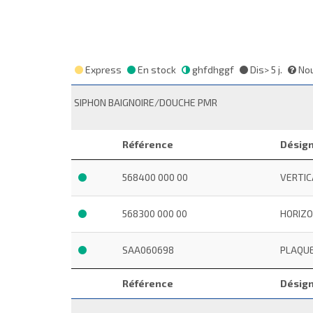
Express
En stock
ghfdhggf
Dis> 5 j.
Nou
SIPHON BAIGNOIRE/DOUCHE PMR
Référence
Désign
568400 000 00
VERTIC
568300 000 00
HORIZO
SAA060698
PLAQUE
Référence
Désign