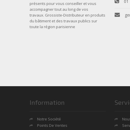
01 
présents pour vous conseiller et vous
accompagner tout au long de vos
ge
travaux. Grossiste-Distributeur en produits
du bâtiment et des travaux publics sur
toute la région parisienne
Information
Servi
Notre Société
Nous
Points De Ventes
Serv