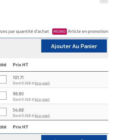
ses par quantité d'achat
Article en promotion
PROMO
Ajouter Au Panier
ité
Prix HT
101.71
Dont 0.02€ d'
éco-part
98.80
Dont 0.02€ d'
éco-part
54.68
Dont 0.02€ d'
éco-part
ité
Prix HT