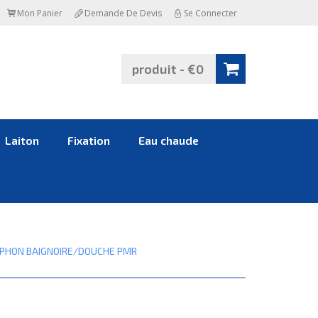
Mon Panier
Demande De Devis
Se Connecter
produit - €0
Laiton
Fixation
Eau chaude
IPHON BAIGNOIRE/DOUCHE PMR