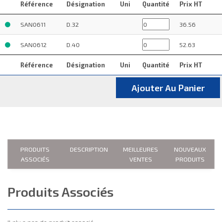
Référence
Désignation
Uni
Quantité
Prix HT
SAN0611
D.32
36.56
SAN0612
D.40
52.63
Référence
Désignation
Uni
Quantité
Prix HT
Ajouter Au Panier
PRODUITS
DESCRIPTION
MEILLEURES
NOUVEAUX
ASSOCIÉS
VENTES
PRODUITS
Produits Associés
Il n'y a pas de produit associé.