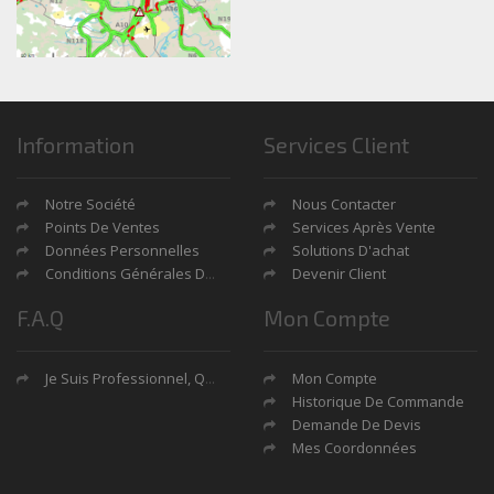
Information
Services Client
Notre Société
Nous Contacter
Points De Ventes
Services Après Vente
Données Personnelles
Solutions D'achat
Conditions Générales De Ventes
Devenir Client
F.A.Q
Mon Compte
Je Suis Professionnel, Quels Sont Mes Avantages?
Mon Compte
Historique De Commande
Demande De Devis
Mes Coordonnées