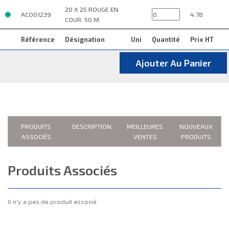
20 X 25 ROUGE EN
ACO01239
4.78
COUR. 50 M
Référence
Désignation
Uni
Quantité
Prix HT
Ajouter Au Panier
PRODUITS
DESCRIPTION
MEILLEURES
NOUVEAUX
ASSOCIÉS
VENTES
PRODUITS
Produits Associés
Il n'y a pas de produit associé.