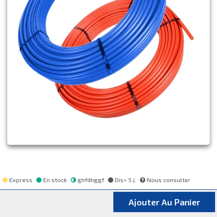
Express
En stock
ghfdhggf
Dis> 5 j.
Nous consulter
Ajouter Au Panier