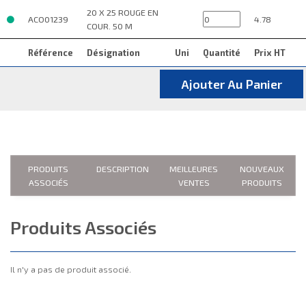
20 X 25 ROUGE EN
ACO01239
4.78
COUR. 50 M
Référence
Désignation
Uni
Quantité
Prix HT
Ajouter Au Panier
PRODUITS
DESCRIPTION
MEILLEURES
NOUVEAUX
ASSOCIÉS
VENTES
PRODUITS
Produits Associés
Il n'y a pas de produit associé.