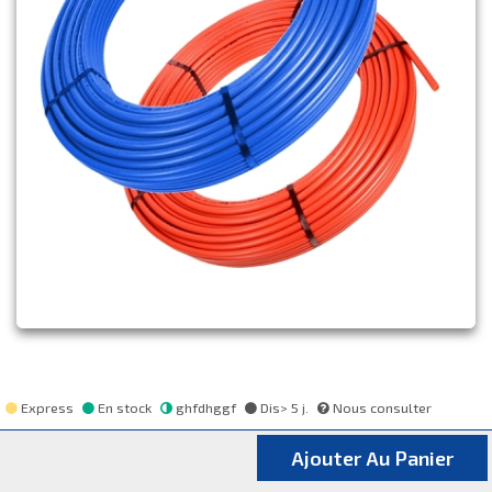
Express
En stock
ghfdhggf
Dis> 5 j.
Nous consulter
Ajouter Au Panier