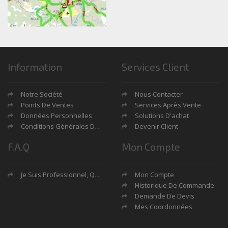
Information
Services Client
Notre Société
Nous Contacter
Points De Ventes
Services Après Vente
Données Personnelles
Solutions D'achat
Conditions Générales De Ventes
Devenir Client
F.A.Q
Mon Compte
Je Suis Professionnel, Quels Sont Mes Avantages?
Mon Compte
Historique De Commande
Demande De Devis
Mes Coordonnées