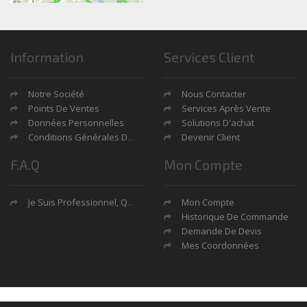
Information
Services Client
Notre Société
Nous Contacter
Points De Ventes
Services Après Vente
Données Personnelles
Solutions D'achat
Conditions Générales De Ventes
Devenir Client
F.A.Q
Mon Compte
Je Suis Professionnel, Quels Sont Mes Avantages?
Mon Compte
Historique De Commande
Demande De Devis
Mes Coordonnées