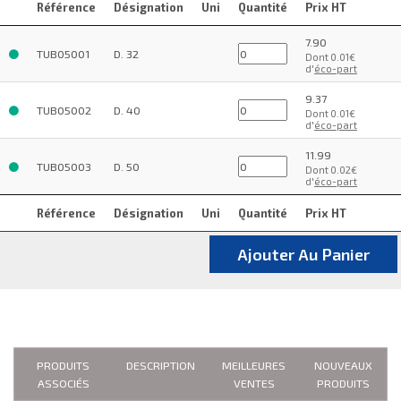
Référence
Désignation
Uni
Quantité
Prix HT
7.90
TUB05001
D. 32
Dont 0.01€
d'
éco-part
9.37
TUB05002
D. 40
Dont 0.01€
d'
éco-part
11.99
TUB05003
D. 50
Dont 0.02€
d'
éco-part
Référence
Désignation
Uni
Quantité
Prix HT
Ajouter Au Panier
PRODUITS
DESCRIPTION
MEILLEURES
NOUVEAUX
ASSOCIÉS
VENTES
PRODUITS