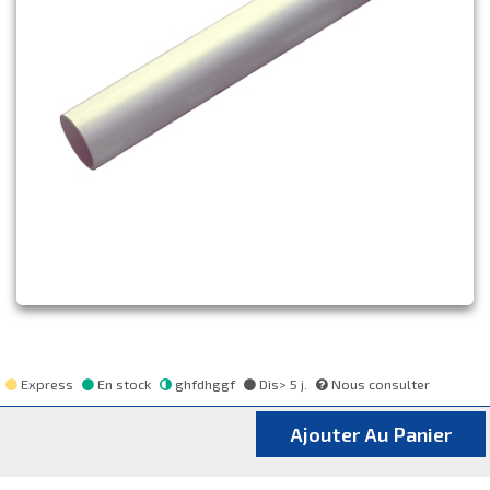
Express
En stock
ghfdhggf
Dis> 5 j.
Nous consulter
Ajouter Au Panier