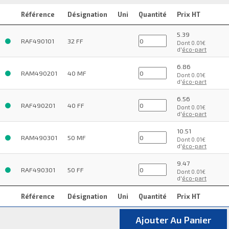
Référence
Désignation
Uni
Quantité
Prix HT
5.39
RAF490101
32 FF
Dont 0.01€
d'
éco-part
6.86
RAM490201
40 MF
Dont 0.01€
d'
éco-part
6.56
RAF490201
40 FF
Dont 0.01€
d'
éco-part
10.51
RAM490301
50 MF
Dont 0.01€
d'
éco-part
9.47
RAF490301
50 FF
Dont 0.01€
d'
éco-part
Référence
Désignation
Uni
Quantité
Prix HT
Ajouter Au Panier