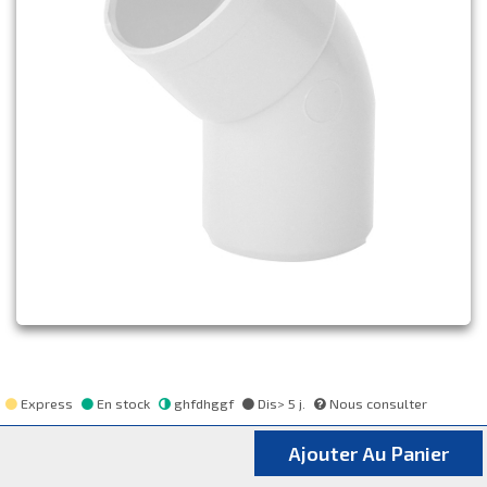
Express
En stock
ghfdhggf
Dis> 5 j.
Nous consulter
Ajouter Au Panier