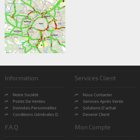
Information
Services Client
Notre Société
Nous Contacter
Points De Ventes
Services Après Vente
Données Personnelles
Solutions D'achat
Conditions Générales De Ventes
Devenir Client
F.A.Q
Mon Compte