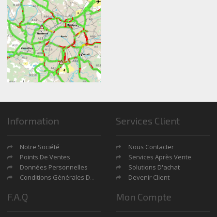
Information
Services Client
Notre Société
Nous Contacter
Points De Ventes
Services Après Vente
Données Personnelles
Solutions D'achat
Conditions Générales De Ventes
Devenir Client
F.A.Q
Mon Compte