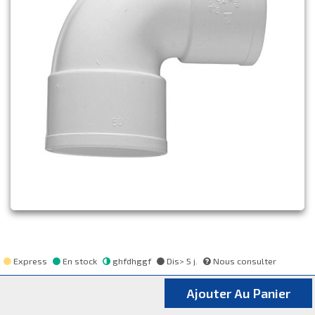
Express
En stock
ghfdhggf
Dis> 5 j.
Nous consulter
Ajouter Au Panier