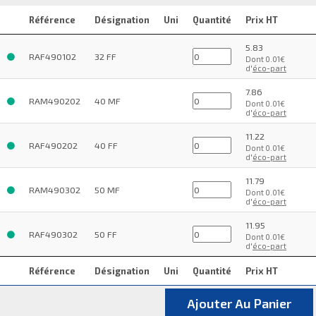
Référence
Désignation
Uni
Quantité
Prix HT
5.83
RAF490102
32 FF
Dont 0.01€
d'
éco-part
7.86
RAM490202
40 MF
Dont 0.01€
d'
éco-part
11.22
RAF490202
40 FF
Dont 0.01€
d'
éco-part
11.79
RAM490302
50 MF
Dont 0.01€
d'
éco-part
11.95
RAF490302
50 FF
Dont 0.01€
d'
éco-part
Référence
Désignation
Uni
Quantité
Prix HT
Ajouter Au Panier