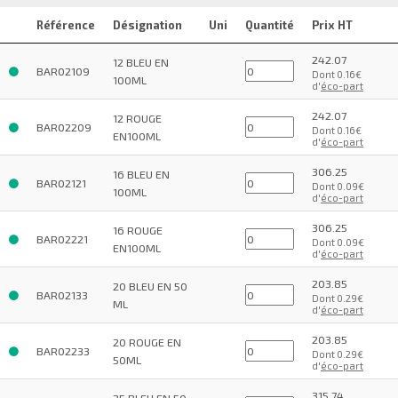
Référence
Désignation
Uni
Quantité
Prix HT
242.07
12 BLEU EN
BAR02109
Dont 0.16€
100ML
d'
éco-part
242.07
12 ROUGE
BAR02209
Dont 0.16€
EN100ML
d'
éco-part
306.25
16 BLEU EN
BAR02121
Dont 0.09€
100ML
d'
éco-part
306.25
16 ROUGE
BAR02221
Dont 0.09€
EN100ML
d'
éco-part
203.85
20 BLEU EN 50
BAR02133
Dont 0.29€
ML
d'
éco-part
203.85
20 ROUGE EN
BAR02233
Dont 0.29€
50ML
d'
éco-part
315.74
25 BLEU EN 50