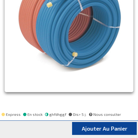
Express
En stock
ghfdhggf
Dis> 5 j.
Nous consulter
Ajouter Au Panier