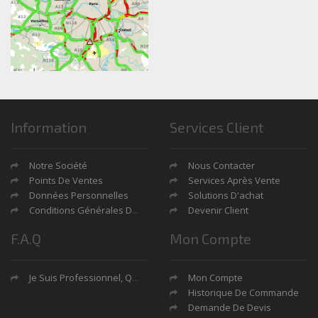
Information
Services Client
Notre Société
Nous Contacter
Points De Ventes
Services Après Vente
Données Personnelles
Solutions D'achat
Conditions Générales De Ventes
Devenir Client
F.A.Q
Mon Compte
Je Suis Professionnel, Quels Sont Mes Avantages?
Mon Compte
Historique De Commande
Demande De Devis