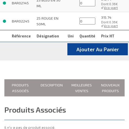
BAR02145
Dont 0.36€
ML
d'
éco-part
315.74
25 ROUGE EN
BAR02245
Dont 0.36€
50ML
d'
éco-part
Référence
Désignation
Uni
Quantité
Prix HT
Ajouter Au Panier
PRODUITS
DESCRIPTION
MEILLEURES
NOUVEAUX
ASSOCIÉS
VENTES
PRODUITS
Produits Associés
Il n'y a pas de produit associé.