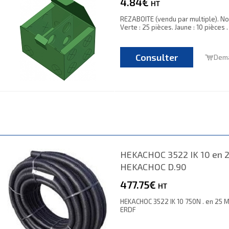
4.84€
HT
REZABOITE (vendu par multiple). Noir
Verte : 25 pièces. Jaune : 10 pièces 
Consulter
Dema
HEKACHOC 3522 IK 10 en 
HEKACHOC D.90
477.75€
HT
HEKACHOC 3522 IK 10 750N . en 25 M
ERDF