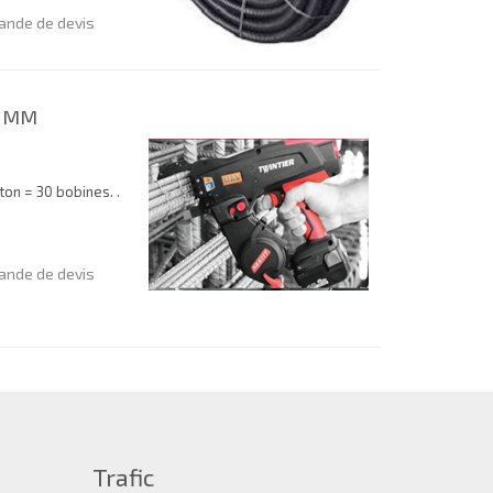
nde de devis
1 MM
ton = 30 bobines. .
nde de devis
Trafic