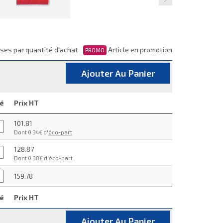
ses par quantité d'achat
Article en promotion
PROMO
Ajouter Au Panier
té
Prix HT
101.81
Dont 0.34€ d'
éco-part
128.87
Dont 0.38€ d'
éco-part
159.78
té
Prix HT
Ajouter Au Panier