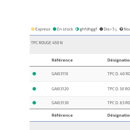
Express
En stock
ghfdhggf
Dis> 5 j.
Nou
TPC ROUGE 450 N
Référence
Désignatio
GAI03110
TPC D. 40 R
GAI03120
TPC D. 50 R
GAI03130
TPC D. 63 R
Référence
Désignatio