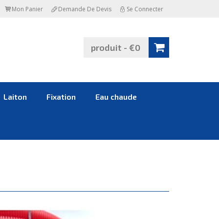
Mon Panier
Demande De Devis
Se Connecter
produit - €0
Laiton
Fixation
Eau chaude