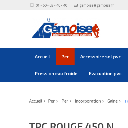
01 - 60 - 03 - 40 - 40
gemoise@gemoise.fr
Accueil
Per
Accessoire sol pvc
Pression eau froide
Evacuation pvc
Accueil
Per
Per
Incorporation
Gaine
T
TPC ROUGE 450 N