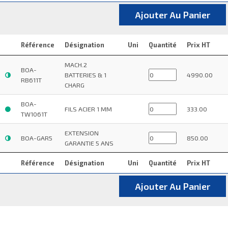
Ajouter Au Panier
Référence
Désignation
Uni
Quantité
Prix HT
MACH.2
BOA-
BATTERIES & 1
4990.00
RB611T
CHARG
BOA-
FILS ACIER 1 MM
333.00
TW1061T
EXTENSION
BOA-GAR5
850.00
GARANTIE 5 ANS
Référence
Désignation
Uni
Quantité
Prix HT
Ajouter Au Panier