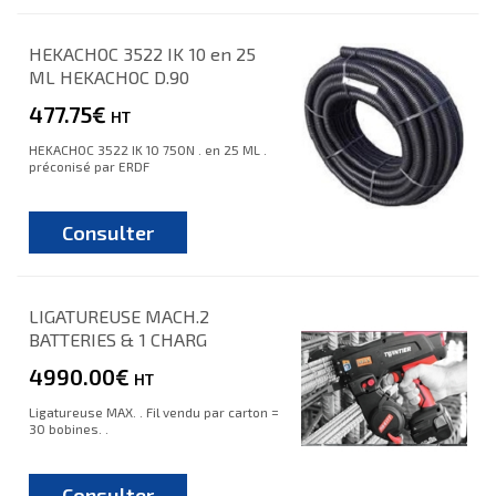
HEKACHOC 3522 IK 10 en 25
ML HEKACHOC D.90
477.75€
HT
HEKACHOC 3522 IK 10 750N . en 25 ML .
préconisé par ERDF
Consulter
LIGATUREUSE MACH.2
BATTERIES & 1 CHARG
4990.00€
HT
Ligatureuse MAX. . Fil vendu par carton =
30 bobines. .
Consulter