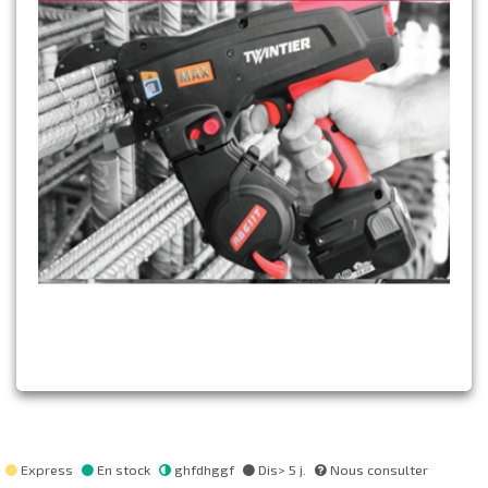
Express
En stock
ghfdhggf
Dis> 5 j.
Nous consulter