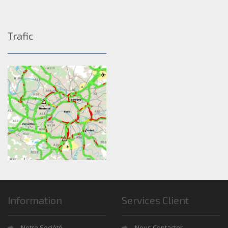
Trafic
Information
Services Client
Notre Société
Nous Contacter