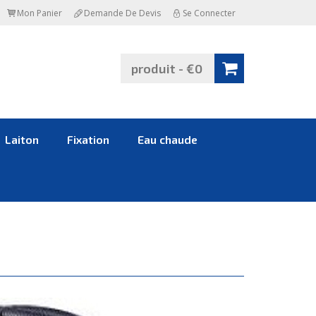
Mon Panier
Demande De Devis
Se Connecter
produit - €0
Laiton
Fixation
Eau chaude