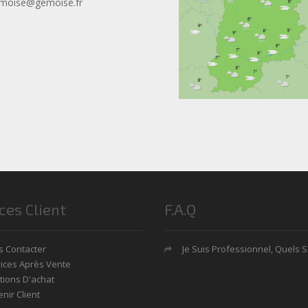
moise@gemoise.fr
ces Client
F.A.Q
 Contacter
Je Suis Professionnel, Quels Sont Mes Avan
ices Après Vente
tions D'achat
nir Client