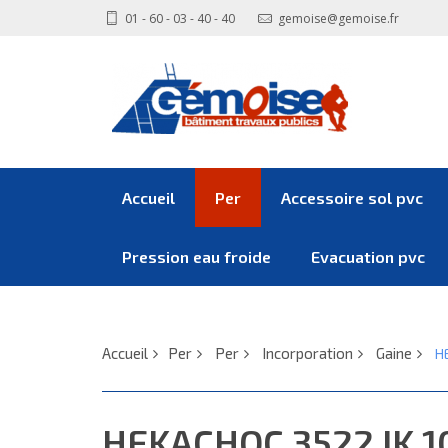
01 - 60 - 03 - 40 - 40
gemoise@gemoise.fr
Accueil
Per
Accessoire sol pvc
Pression eau froide
Evacuation pvc
Accueil
Per
Per
Incorporation
Gaine
H
HEKACHOC 3522 IK 1