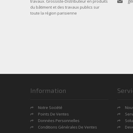
ge
travaux. Grossiste-Distributeur en produits
du bâtiment et des travaux publics sur
toute la région parisienne
Information
Servi
Notre Société
Nous
Points De Ventes
Serv
Données Personnelles
Solu
Conditions Générales De Ventes
Deve