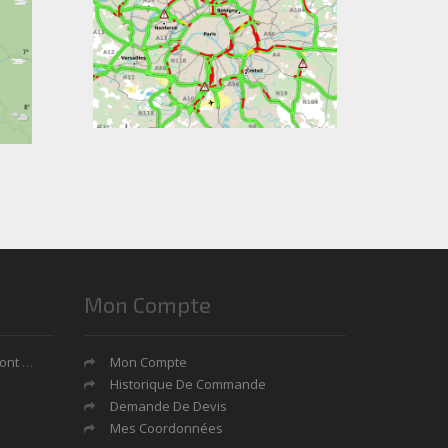
Mon Compte
tages?
Mon Compte
Historique De Commande
Demande De Devis
Mes Coordonnées