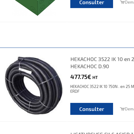
Consulter
Dema
HEKACHOC 3522 IK 10 en 
HEKACHOC D.90
477.75€
HT
HEKACHOC 3522 IK 10 750N . en 25 M
ERDF
Consulter
Dema