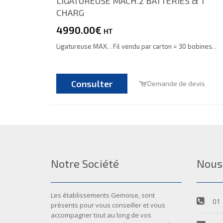
LIGATUREUSE MACH.2 BATTERIES & 1
CHARG
4990.00€
HT
Ligatureuse MAX. . Fil vendu par carton = 30 bobines. .
Consulter
Demande de devis
Notre Société
Nous
Les établissements Gemoise, sont
01 
présents pour vous conseiller et vous
accompagner tout au long de vos