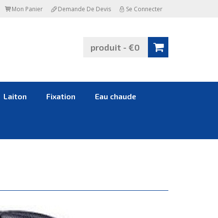
Mon Panier
Demande De Devis
Se Connecter
produit - €0
Laiton
Fixation
Eau chaude