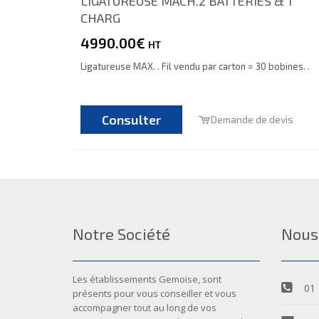
LIGATUREUSE MACH.2 BATTERIES & 1
CHARG
4990.00€
HT
Ligatureuse MAX. . Fil vendu par carton = 30 bobines. .
Consulter
Demande de devis
Notre Société
Nous
Les établissements Gemoise, sont
01 
présents pour vous conseiller et vous
accompagner tout au long de vos