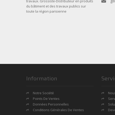
ge
travaux. Grossiste-Distributeur en produits
du bâtiment et des travaux publics sur
toute la région parisienne
Information
Servi
Notre Société
Nous
Points De Ventes
Serv
Données Personnelles
Solu
Conditions Générales De Ventes
Deve