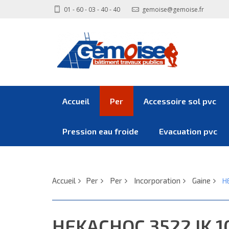
01 - 60 - 03 - 40 - 40
gemoise@gemoise.fr
Accueil
Per
Accessoire sol pvc
Pression eau froide
Evacuation pvc
Accueil
Per
Per
Incorporation
Gaine
H
HEKACHOC 3522 IK 1