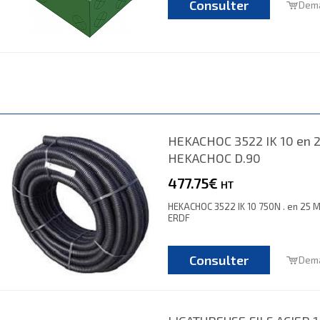
Consulter
Dema
HEKACHOC 3522 IK 10 en 
HEKACHOC D.90
477.75€
HT
HEKACHOC 3522 IK 10 750N . en 25 M
ERDF
Consulter
Dema