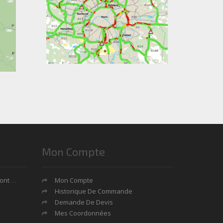
Mon Compte
tages?
Mon Compte
Historique De Commande
Demande De Devis
Mes Coordonnées