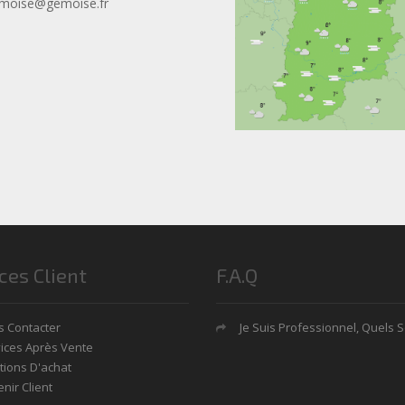
moise@gemoise.fr
ces Client
F.A.Q
 Contacter
Je Suis Professionnel, Quels Sont Mes Avan
ices Après Vente
tions D'achat
nir Client