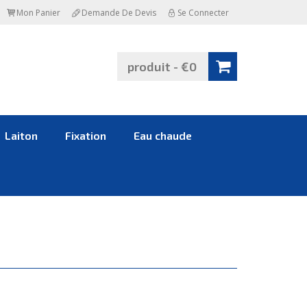
Mon Panier
Demande De Devis
Se Connecter
produit - €0
Laiton
Fixation
Eau chaude