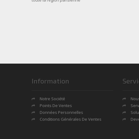
Information
Servi
Notre Société
Nous
Points De Ventes
Serv
Données Personnelles
Solu
Conditions Générales De Ventes
Deve