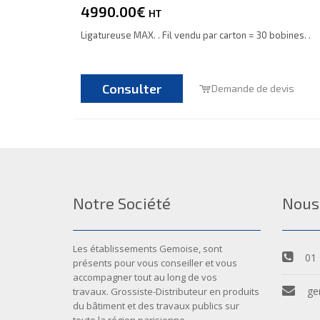
4990.00€
HT
Ligatureuse MAX. . Fil vendu par carton = 30 bobines. .
Consulter
Demande de devis
Notre Société
Nous
Les établissements Gemoise, sont
01 
présents pour vous conseiller et vous
accompagner tout au long de vos
ge
travaux. Grossiste-Distributeur en produits
du bâtiment et des travaux publics sur
toute la région parisienne