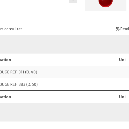
s consulter
Remi
nation
Uni
UGE REF. 311 (D. 40)
UGE REF. 383 (D. 50)
nation
Uni