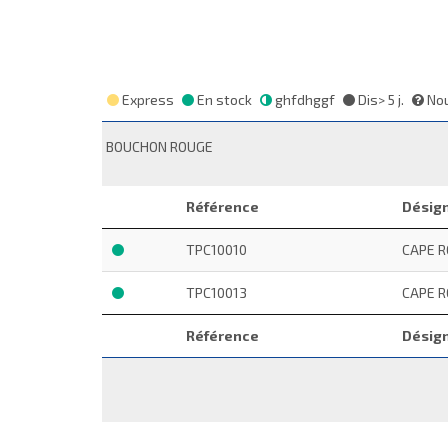
Express
En stock
ghfdhggf
Dis> 5 j.
Nou
BOUCHON ROUGE
Référence
Désig
TPC10010
CAPE RO
TPC10013
CAPE RO
Référence
Désig