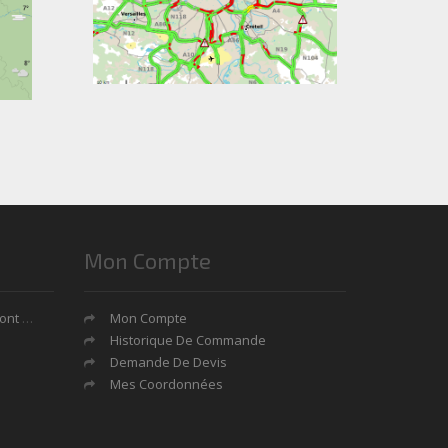
Mon Compte
tages?
Mon Compte
Historique De Commande
Demande De Devis
Mes Coordonnées