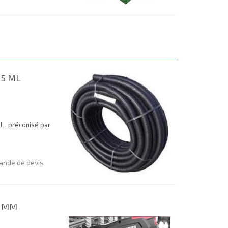
25 ML
L . préconisé par
nde de devis
1 MM