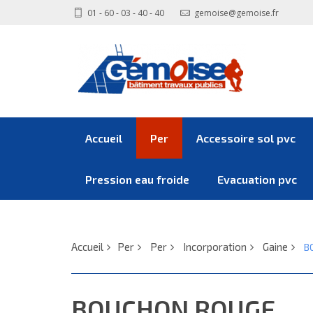
01 - 60 - 03 - 40 - 40
gemoise@gemoise.fr
Accueil
Per
Accessoire sol pvc
Pression eau froide
Evacuation pvc
Accueil
Per
Per
Incorporation
Gaine
B
BOUCHON ROUGE