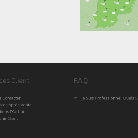
ces Client
F.A.Q
 Contacter
Je Suis Professionnel, Quels Sont Mes Avan
ices Après Vente
tions D'achat
nir Client