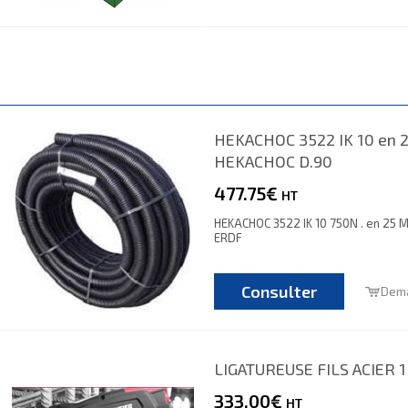
HEKACHOC 3522 IK 10 en 
HEKACHOC D.90
477.75€
HT
HEKACHOC 3522 IK 10 750N . en 25 M
ERDF
Consulter
Dema
LIGATUREUSE FILS ACIER 
333.00€
HT