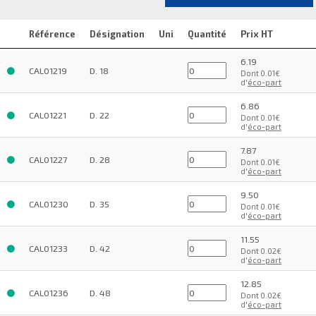
Référence
Désignation
Uni
Quantité
Prix HT
6.19
CAL01219
D. 18
Dont 0.01€
d'
éco-part
6.86
CAL01221
D. 22
Dont 0.01€
d'
éco-part
7.87
CAL01227
D. 28
Dont 0.01€
d'
éco-part
9.50
CAL01230
D. 35
Dont 0.01€
d'
éco-part
11.55
CAL01233
D. 42
Dont 0.02€
d'
éco-part
12.85
CAL01236
D. 48
Dont 0.02€
d'
éco-part