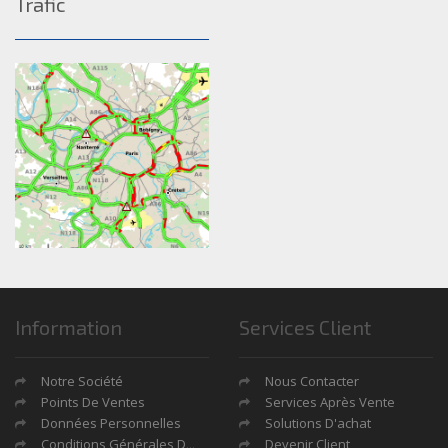
Trafic
Information
Services Client
Notre Société
Nous Contacter
Points De Ventes
Services Après Vente
Données Personnelles
Solutions D'achat
Conditions Générales De Ventes
Devenir Client