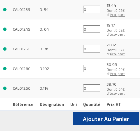
13.44
CAL01239
D. 54
Dont 0.02€
d'
éco-part
19.17
CAL01245
D. 64
Dont 0.02€
d'
éco-part
21.82
CAL01251
D. 76
Dont 0.02€
d'
éco-part
30.99
CAL01260
D.102
Dont 0.04€
d'
éco-part
39.70
CAL01266
D.114
Dont 0.04€
d'
éco-part
Référence
Désignation
Uni
Quantité
Prix HT
Ajouter Au Panier