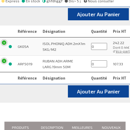
Express
En stock
ghfdhggf
Dis> 5 j.
Nous consulter
Ajouter Au Panier
Référence
Désignation
Quantité
Prix HT
242.22
ISOL.PHONIQ.ADH.2mX1m
GK05A
Dont 0.44€
5KG/M2
d'
éco-part
RUBAN ADH.ARME
ARF5019
107.33
LARG.19mm 50M
Référence
Désignation
Quantité
Prix HT
Ajouter Au Panier
PRODUITS
DESCRIPTION
MEILLEURES
NOUVEAUX