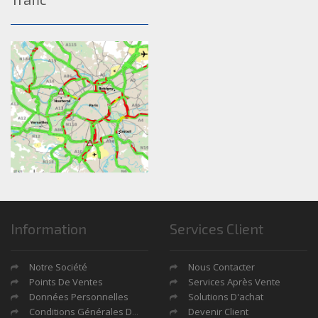
Information
Services Client
Notre Société
Nous Contacter
Points De Ventes
Services Après Vente
Données Personnelles
Solutions D'achat
Conditions Générales De Ventes
Devenir Client