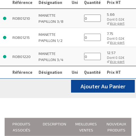
Référence
Désignation
Uni
Quantité
Prix HT
5.66
MANETTE
ROB01210
Dont 0.02€
PAPILLON 3/8
d'
éco-part
7.75
MANETTE
ROB01215
Dont 0.02€
PAPILLON 1/2
d'
éco-part
12.57
MANETTE
ROB01220
Dont 0.02€
PAPILLON 3/4
d'
éco-part
Référence
Désignation
Uni
Quantité
Prix HT
Ajouter Au Panier
PRODUITS
DESCRIPTION
MEILLEURES
NOUVEAUX
ASSOCIÉS
VENTES
PRODUITS