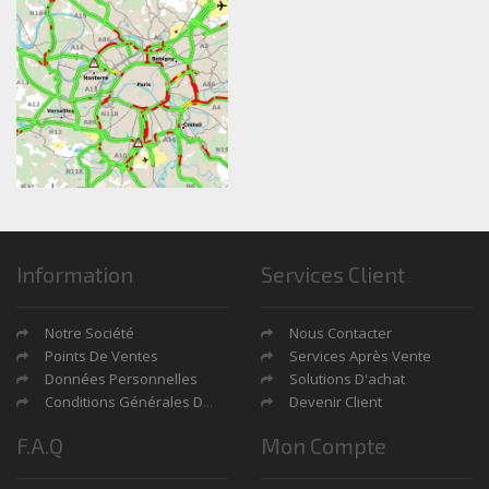
Information
Services Client
Notre Société
Nous Contacter
Points De Ventes
Services Après Vente
Données Personnelles
Solutions D'achat
Conditions Générales De Ventes
Devenir Client
F.A.Q
Mon Compte