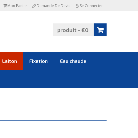
Mon Panier
Demande De Devis
Se Connecter
produit - €0
Laiton
Fixation
Eau chaude