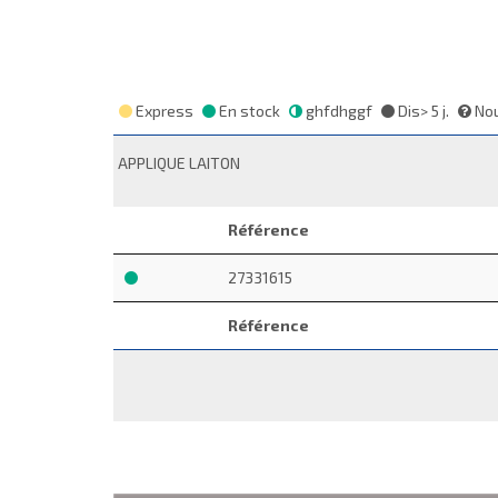
Express
En stock
ghfdhggf
Dis> 5 j.
Nou
APPLIQUE LAITON
Référence
27331615
Référence