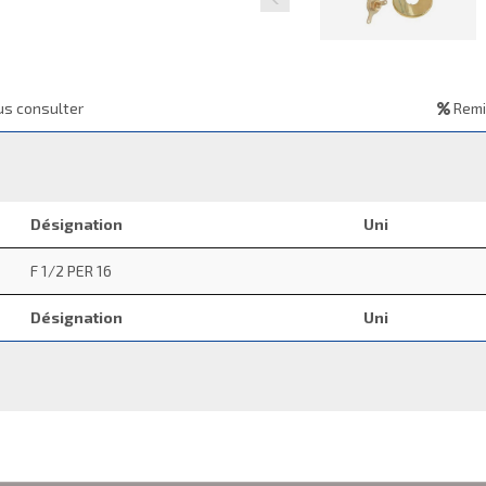
s consulter
Remi
Désignation
Uni
F 1/2 PER 16
Désignation
Uni