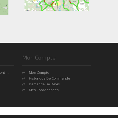
Mon Compte
tages?
Mon Compte
Historique De Commande
Demande De Devis
Mes Coordonnées