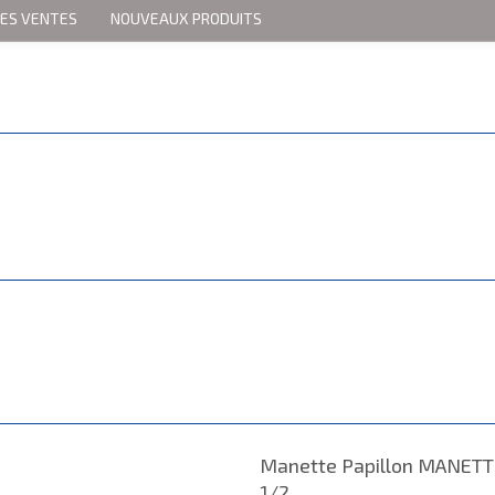
RES VENTES
NOUVEAUX PRODUITS
Manette Papillon MANET
1/2