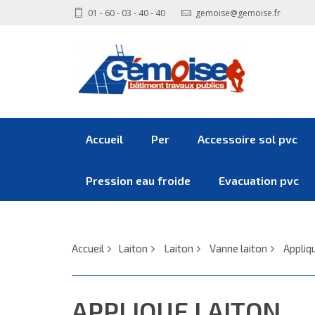
01 - 60 - 03 - 40 - 40
gemoise@gemoise.fr
Accueil
Per
Accessoire sol pvc
Pression eau froide
Evacuation pvc
Accueil
Laiton
Laiton
Vanne laiton
Appliq
APPLIQUE LAITON