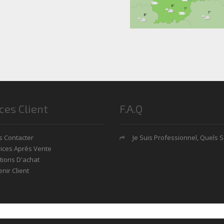
ces Client
F.A.Q
 Contacter
Je Suis Professionnel, Quels Sont Mes Avan
ices Après Vente
tions D'achat
nir Client