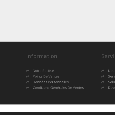
Information
Servi
Notre Société
Nous
Points De Ventes
Serv
Données Personnelles
Solu
Conditions Générales De Ventes
Deve