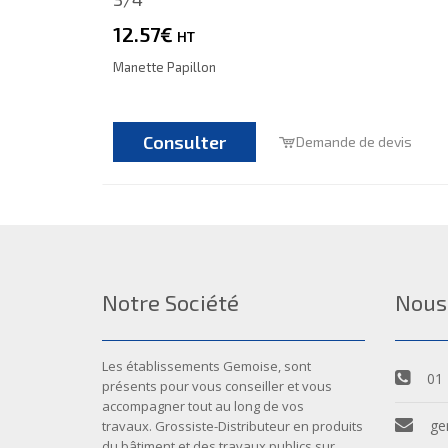
12.57€
HT
Manette Papillon
Consulter
Demande de devis
Notre Société
Nous
Les établissements Gemoise, sont
01 
présents pour vous conseiller et vous
accompagner tout au long de vos
ge
travaux. Grossiste-Distributeur en produits
du bâtiment et des travaux publics sur