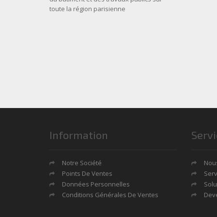
toute la région parisienne
Information
Servi
Notre Société
Nous
Points De Ventes
Serv
Données Personnelles
Solu
Conditions Générales De Ventes
Deve