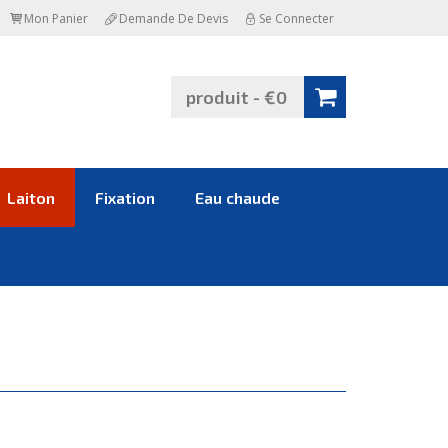
Mon Panier
Demande De Devis
Se Connecter
produit - €0
Laiton
Fixation
Eau chaude