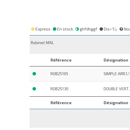
Express
En stock
ghfdhggf
Dis> 5 j.
Nou
Robinet MAL
Référence
Désignation
ROB25105
SIMPLE ARR.1/
ROB25130
DOUBLE VERT.
Référence
Désignation