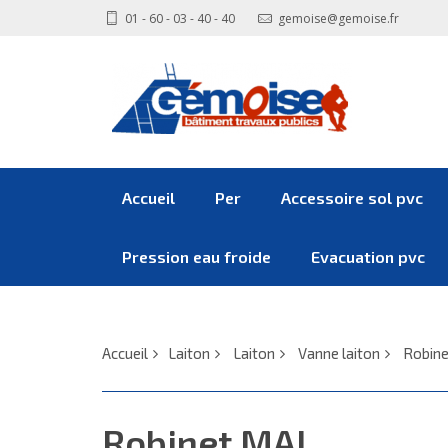
01 - 60 - 03 - 40 - 40
gemoise@gemoise.fr
Accueil
Per
Accessoire sol pvc
Pression eau froide
Evacuation pvc
Accueil
Laiton
Laiton
Vanne laiton
Robine
Robinet MAL