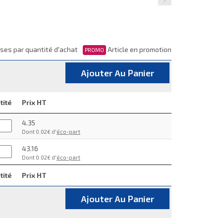
ses par quantité d'achat
Article en promotion
PROMO
Ajouter Au Panier
tité
Prix HT
4.35
Dont 0.02€ d'
éco-part
43.16
Dont 0.02€ d'
éco-part
tité
Prix HT
Ajouter Au Panier