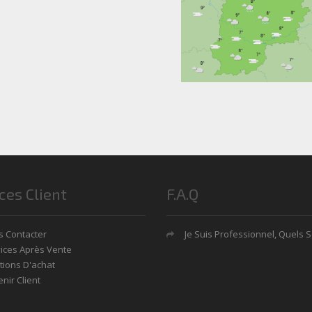
ces Client
F.A.Q
 Contacter
Je Suis Professionnel, Quels Sont Mes Avan
ices Après Vente
tions D'achat
nir Client