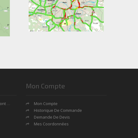
Mon Compte
tages?
Mon Compte
Historique De Commande
Demande De Devis
Mes Coordonnées