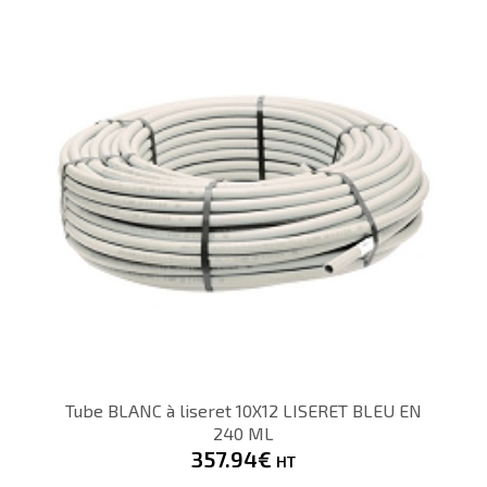
203.85€
HT
Tube BLANC à liseret 10X12 LISERET BLEU EN
240 ML
357.94€
HT