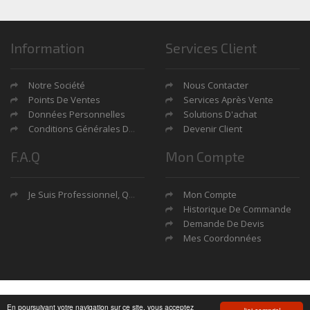
Information
Services Client
Notre Société
Nous Contacter
Points De Ventes
Services Après Vente
Données Personnelles
Solutions D'achat
Conditions Générales De Ventes
Devenir Client
F.A.Q
Mon Compte
Je Suis Professionnel, Quels Sont Mes Avantages?
Mon Compte
Historique De Commande
Demande De Devis
Mes Coordonnées
Copyright © 2026 by
Soft13
.
En poursuivant votre navigation sur ce site, vous acceptez